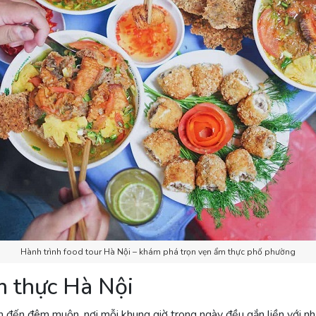
Hành trình food tour Hà Nội – khám phá trọn vẹn ẩm thực phố phường
m thực Hà Nội
sớm đến đêm muộn, nơi mỗi khung giờ trong ngày đều gắn liền với n