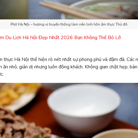
Phở Hà Nội – hương vị truyền thống làm nên linh hồn ẩm thực Thủ đô
ểm Du Lịch Hà Nội Đẹp Nhất 2026 Bạn Không Thể Bỏ Lỡ
 ẩm thực Hà Nội thể hiện rõ nét nhất sự phong phú và đậm đà. Cá
n nhỏ, giản dị nhưng luôn đông khách. Không gian chật hẹp, bàn gh
c.