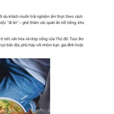
ới du khách muốn trải nghiệm ẩm thực theo cách
iệc “đi ăn” – ghé thăm các quán ăn nổi tiếng, khu
rõ nét văn hóa và nhịp sống của Thủ đô. Tour ẩm
hực bản địa, phù hợp với nhóm bạn, gia đình hoặc