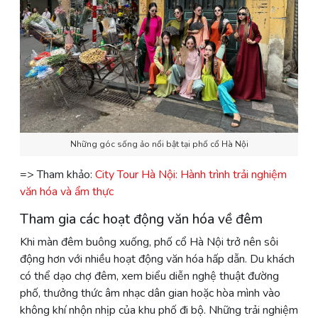
Những góc sống ảo nổi bật tại phố cổ Hà Nội
=> Tham khảo:
City Tour Hà Nội: Hành trình trải nghiệm
văn hóa và ẩm thực
Tham gia các hoạt động văn hóa về đêm
Khi màn đêm buông xuống, phố cổ Hà Nội trở nên sôi
động hơn với nhiều hoạt động văn hóa hấp dẫn. Du khách
có thể dạo chợ đêm, xem biểu diễn nghệ thuật đường
phố, thưởng thức âm nhạc dân gian hoặc hòa mình vào
không khí nhộn nhịp của khu phố đi bộ. Những trải nghiệm