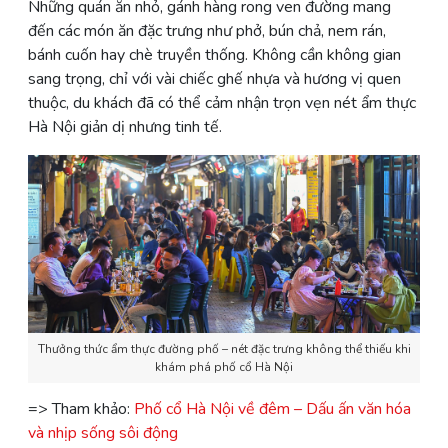
Những quán ăn nhỏ, gánh hàng rong ven đường mang
đến các món ăn đặc trưng như phở, bún chả, nem rán,
bánh cuốn hay chè truyền thống. Không cần không gian
sang trọng, chỉ với vài chiếc ghế nhựa và hương vị quen
thuộc, du khách đã có thể cảm nhận trọn vẹn nét ẩm thực
Hà Nội giản dị nhưng tinh tế.
Thưởng thức ẩm thực đường phố – nét đặc trưng không thể thiếu khi
khám phá phố cổ Hà Nội
=> Tham khảo:
Phố cổ Hà Nội về đêm – Dấu ấn văn hóa
và nhịp sống sôi động