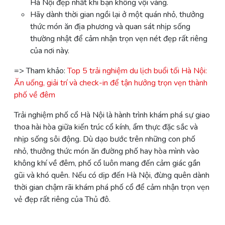
Hà Nội đẹp nhất khi bạn không vội vàng.
Hãy dành thời gian ngồi lại ở một quán nhỏ, thưởng
thức món ăn địa phương và quan sát nhịp sống
thường nhật để cảm nhận trọn vẹn nét đẹp rất riêng
của nơi này.
=> Tham khảo:
Top 5 trải nghiệm du lịch buổi tối Hà Nội:
Ăn uống, giải trí và check-in để tận hưởng trọn vẹn thành
phố về đêm
Trải nghiệm phố cổ Hà Nội là hành trình khám phá sự giao
thoa hài hòa giữa kiến trúc cổ kính, ẩm thực đặc sắc và
nhịp sống sôi động. Dù dạo bước trên những con phố
nhỏ, thưởng thức món ăn đường phố hay hòa mình vào
không khí về đêm, phố cổ luôn mang đến cảm giác gần
gũi và khó quên. Nếu có dịp đến Hà Nội, đừng quên dành
thời gian chậm rãi khám phá phố cổ để cảm nhận trọn vẹn
vẻ đẹp rất riêng của Thủ đô.