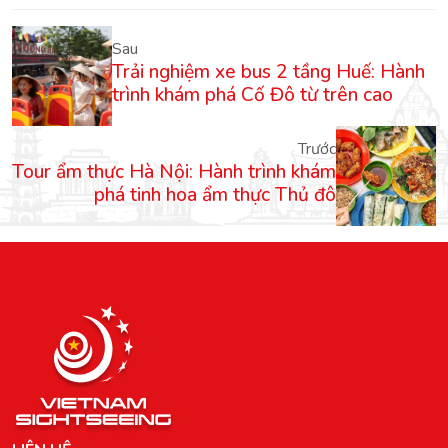
Sau
Trải nghiệm xe bus 2 tầng Huế: Hành
trình khám phá Cố Đô từ trên cao
Trước
Tour ẩm thực Hà Nội: Hành trình khám
phá tinh hoa ẩm thực Thủ đô