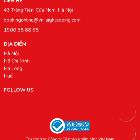
LIÊN HỆ
43 Tràng Tiền, Cửa Nam, Hà Nội
bookingonline@vn-sightseeing.com
1900 55 88 65
ĐỊA ĐIỂM
Hà Nội
Hồ Chí Minh
Hạ Long
Huế
FOLLOW US
Tên công ty: Công ty Cổ phần Ngắm cảnh Việt Nam