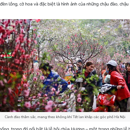
, đèn lồng, cờ hoa và đặc biệt là hình ảnh của những chậu đào, ch
Cành đào thắm sắc, mang theo không khí Tết lan khắp các góc phố Hà Nội
thống, trong đó nổi bật là lễ hội chùa Hương – một trong những lễ 