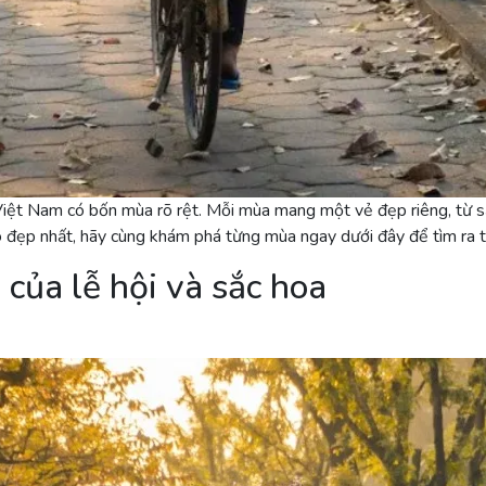
iệt Nam có bốn mùa rõ rệt. Mỗi mùa mang một vẻ đẹp riêng, từ sắ
 đẹp nhất, hãy cùng khám phá từng mùa ngay dưới đây để tìm ra th
của lễ hội và sắc hoa