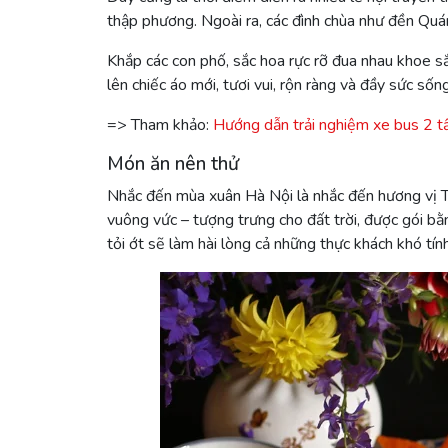
thập phương. Ngoài ra, các đình chùa như đền Qu
Khắp các con phố, sắc hoa rực rỡ đua nhau khoe 
lên chiếc áo mới, tươi vui, rộn ràng và đầy sức sống
=> Tham khảo:
Hướng dẫn trải nghiệm xe bus 2 tầ
Món ăn nên thử
Nhắc đến mùa xuân Hà Nội là nhắc đến hương vị T
vuông vức – tượng trưng cho đất trời, được gói b
tỏi ớt sẽ làm hài lòng cả những thực khách khó tính