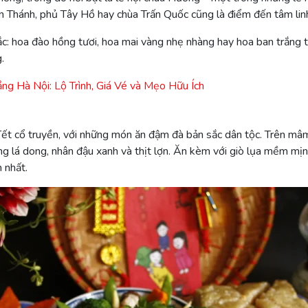
án Thánh, phủ Tây Hồ hay chùa Trấn Quốc cũng là điểm đến tâm li
sắc: hoa đào hồng tươi, hoa mai vàng nhẹ nhàng hay hoa ban trắn
.
ng Hà Nội: Lộ Trình, Giá Vé và Mẹo Hữu Ích
ết cổ truyền, với những món ăn đậm đà bản sắc dân tộc. Trên mâm
ằng lá dong, nhân đậu xanh và thịt lợn. Ăn kèm với giò lụa mềm 
 nhất.