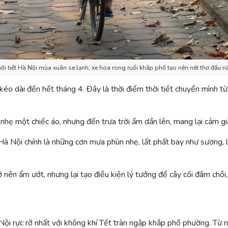
ời tiết Hà Nội mùa xuân se lạnh, xe hoa rong ruổi khắp phố tạo nên nét thơ đầu 
éo dài đến hết tháng 4. Đây là thời điểm thời tiết chuyển mình từ
 nhẹ một chiếc áo, nhưng đến trưa trời ấm dần lên, mang lại cảm gi
Hà Nội chính là những cơn mưa phùn nhẹ, lất phất bay như sương,
 nên ẩm ướt, nhưng lại tạo điều kiện lý tưởng để cây cối đâm chồi
ội rực rỡ nhất với không khí Tết tràn ngập khắp phố phường. Từ 