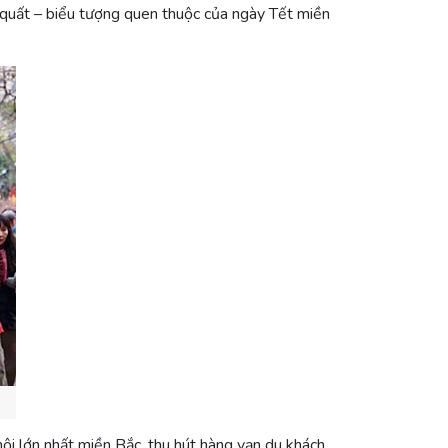
ậu quất – biểu tượng quen thuộc của ngày Tết miền
hội lớn nhất miền Bắc, thu hút hàng vạn du khách