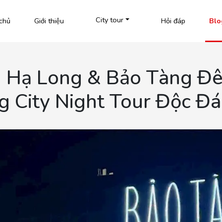
City tour
chủ
Giới thiệu
Hỏi đáp
Blo
 Hạ Long & Bảo Tàng Đê
g City Night Tour Độc Đ