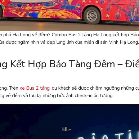
hám phá Hạ Long về đêm? Combo Bus 2 tầng Hạ Long kết hợp Bả
 vừa được ngắm nhìn vẻ đẹp lung linh của miền di sản Vịnh Hạ Lon
ng Kết Hợp Bảo Tàng Đêm – Đi
ong. Trên
xe Bus 2 tầng
, du khách sẽ được chiêm ngưỡng những c
ng về đêm và lưu lại những bức ảnh check-in ấn tượng.