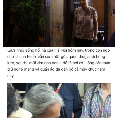
Giữa nhịp sống hối hả của Hà Nội hôm nay, trong con ngõ
nhỏ Thanh Miến, vẫn còn một góc quen thuộc nơi tiếng
kéo, sợi chỉ, mũi kim đan xen – đó là nơi cô Hồng cần mẫn
giữ nghề mạng vá quần áo đã gắn bó cả mấy chục năm
nay.