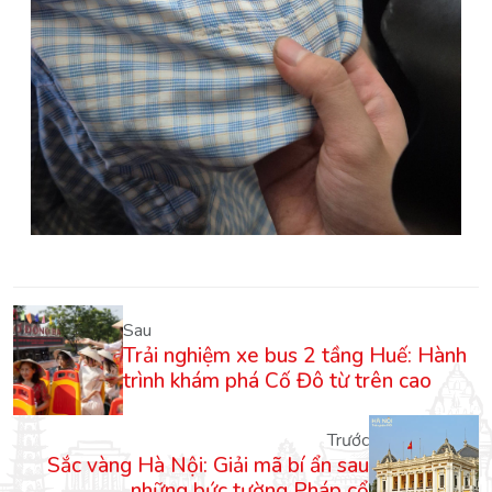
Sau
Trải nghiệm xe bus 2 tầng Huế: Hành
trình khám phá Cố Đô từ trên cao
Trước
Sắc vàng Hà Nội: Giải mã bí ẩn sau
những bức tường Pháp cổ