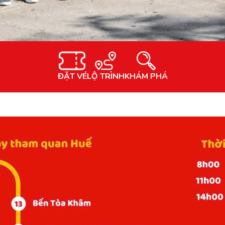
ĐẶT VÉ
LỘ TRÌNH
KHÁM PHÁ