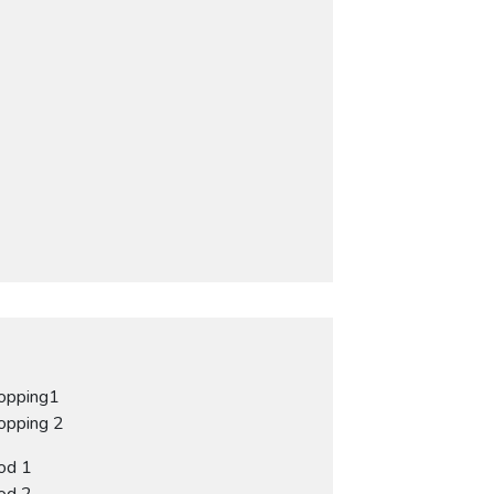
opping1
opping 2
od 1
od 2