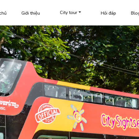
City tour
chủ
Giới thiệu
Hỏi đáp
Blo