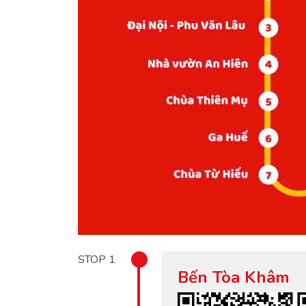
STOP
1
Bến Tòa Khâm