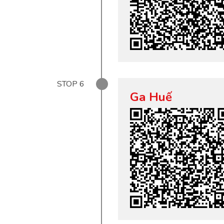
STOP
6
Ga Huế