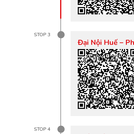
STOP
3
Đại Nội Huế – P
STOP
4