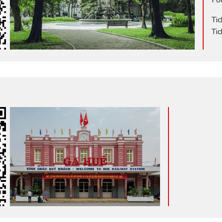
Ti
Ti