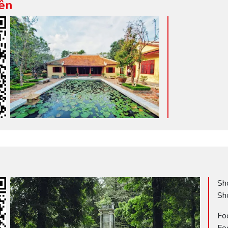
ên
Sh
Sh
Fo
Fo