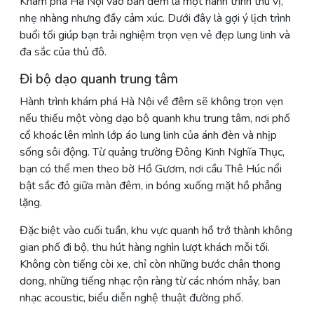
Khám phá Hà Nội vào ban đêm là một hành trình thú vị,
nhẹ nhàng nhưng đầy cảm xúc. Dưới đây là gợi ý lịch trình
buổi tối giúp bạn trải nghiệm trọn vẹn vẻ đẹp lung linh và
đa sắc của thủ đô.
Đi bộ dạo quanh trung tâm
Hành trình khám phá Hà Nội về đêm sẽ không trọn vẹn
nếu thiếu một vòng dạo bộ quanh khu trung tâm, nơi phố
cổ khoác lên mình lớp áo lung linh của ánh đèn và nhịp
sống sôi động. Từ quảng trường Đông Kinh Nghĩa Thục,
bạn có thể men theo bờ Hồ Gươm, nơi cầu Thê Húc nổi
bật sắc đỏ giữa màn đêm, in bóng xuống mặt hồ phẳng
lặng.
Đặc biệt vào cuối tuần, khu vực quanh hồ trở thành không
gian phố đi bộ, thu hút hàng nghìn lượt khách mỗi tối.
Không còn tiếng còi xe, chỉ còn những bước chân thong
dong, những tiếng nhạc rộn ràng từ các nhóm nhảy, ban
nhạc acoustic, biểu diễn nghệ thuật đường phố.