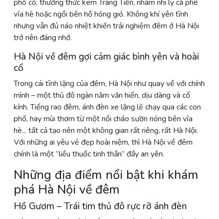
phố cổ, thưởng thức kem Tràng Tiền, nhâm nhi ly cà phê
vỉa hè hoặc ngồi bên hồ hóng gió. Không khí yên tĩnh
nhưng vẫn đủ náo nhiệt khiến trải nghiệm đêm ở Hà Nội
trở nên đáng nhớ.
Hà Nội về đêm gợi cảm giác bình yên và hoài
cổ
Trong cái tĩnh lặng của đêm, Hà Nội như quay về với chính
mình – một thủ đô ngàn năm văn hiến, dịu dàng và cổ
kính. Tiếng rao đêm, ánh đèn xe lặng lẽ chạy qua các con
phố, hay mùi thơm từ một nồi cháo sườn nóng bên vỉa
hè... tất cả tạo nên một không gian rất riêng, rất Hà Nội.
Với những ai yêu vẻ đẹp hoài niệm, thì Hà Nội về đêm
chính là một “liều thuốc tinh thần” đầy an yên.
Những địa điểm nổi bật khi khám
phá Hà Nội về đêm
Hồ Gươm – Trái tim thủ đô rực rỡ ánh đèn