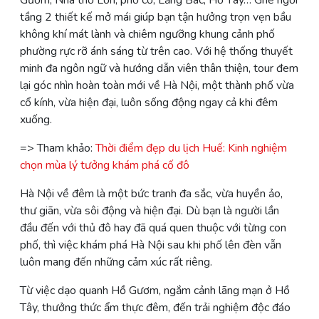
Gươm, Nhà thờ Lớn, phố cổ, Lăng Bác, Hồ Tây… Ghế ngồi
tầng 2 thiết kế mở mái giúp bạn tận hưởng trọn vẹn bầu
không khí mát lành và chiêm ngưỡng khung cảnh phố
phường rực rỡ ánh sáng từ trên cao. Với hệ thống thuyết
minh đa ngôn ngữ và hướng dẫn viên thân thiện, tour đem
lại góc nhìn hoàn toàn mới về Hà Nội, một thành phố vừa
cổ kính, vừa hiện đại, luôn sống động ngay cả khi đêm
xuống.
=> Tham khảo:
Thời điểm đẹp du lịch Huế: Kinh nghiệm
chọn mùa lý tưởng khám phá cố đô
Hà Nội về đêm là một bức tranh đa sắc, vừa huyền ảo,
thư giãn, vừa sôi động và hiện đại. Dù bạn là người lần
đầu đến với thủ đô hay đã quá quen thuộc với từng con
phố, thì việc khám phá Hà Nội sau khi phố lên đèn vẫn
luôn mang đến những cảm xúc rất riêng.
Từ việc dạo quanh Hồ Gươm, ngắm cảnh lãng mạn ở Hồ
Tây, thưởng thức ẩm thực đêm, đến trải nghiệm độc đáo