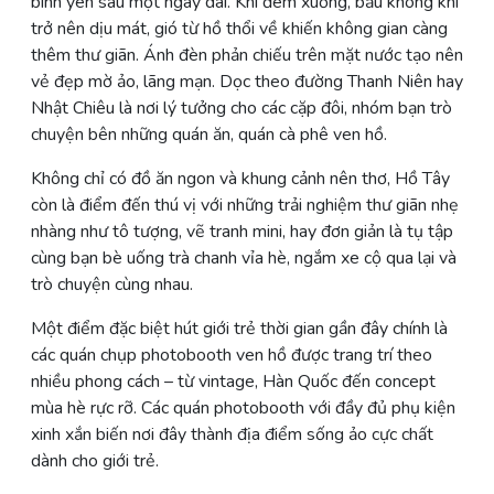
bình yên sau một ngày dài. Khi đêm xuống, bầu không khí
trở nên dịu mát, gió từ hồ thổi về khiến không gian càng
thêm thư giãn. Ánh đèn phản chiếu trên mặt nước tạo nên
vẻ đẹp mờ ảo, lãng mạn. Dọc theo đường Thanh Niên hay
Nhật Chiêu là nơi lý tưởng cho các cặp đôi, nhóm bạn trò
chuyện bên những quán ăn, quán cà phê ven hồ.
Không chỉ có đồ ăn ngon và khung cảnh nên thơ, Hồ Tây
còn là điểm đến thú vị với những trải nghiệm thư giãn nhẹ
nhàng như tô tượng, vẽ tranh mini, hay đơn giản là tụ tập
cùng bạn bè uống trà chanh vỉa hè, ngắm xe cộ qua lại và
trò chuyện cùng nhau.
Một điểm đặc biệt hút giới trẻ thời gian gần đây chính là
các quán chụp photobooth ven hồ được trang trí theo
nhiều phong cách – từ vintage, Hàn Quốc đến concept
mùa hè rực rỡ. Các quán photobooth với đầy đủ phụ kiện
xinh xắn biến nơi đây thành địa điểm sống ảo cực chất
dành cho giới trẻ.