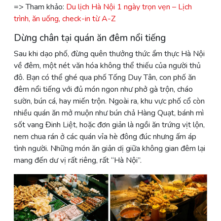
=> Tham khảo:
Du lịch Hà Nội 1 ngày trọn vẹn – Lịch
trình, ăn uống, check-in từ A-Z
Dừng chân tại quán ăn đêm nổi tiếng
Sau khi dạo phố, đừng quên thưởng thức ẩm thực Hà Nội
về đêm, một nét văn hóa không thể thiếu của người thủ
đô. Bạn có thể ghé qua phố Tống Duy Tân, con phố ăn
đêm nổi tiếng với đủ món ngon như phở gà trộn, cháo
sườn, bún cá, hay miến trộn. Ngoài ra, khu vực phố cổ còn
nhiều quán ăn mở muộn như bún chả Hàng Quạt, bánh mì
sốt vang Đinh Liệt, hoặc đơn giản là ngồi ăn trứng vịt lộn,
nem chua rán ở các quán vỉa hè đông đúc nhưng ấm áp
tình người. Những món ăn giản dị giữa không gian đêm lại
mang đến dư vị rất riêng, rất “Hà Nội”.