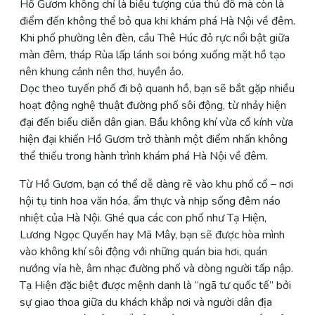
Hồ Gươm không chỉ là biểu tượng của thủ đô mà còn là
điểm đến không thể bỏ qua khi khám phá Hà Nội về đêm.
Khi phố phường lên đèn, cầu Thê Húc đỏ rực nổi bật giữa
màn đêm, tháp Rùa lấp lánh soi bóng xuống mặt hồ tạo
nên khung cảnh nên thơ, huyền ảo.
Dọc theo tuyến phố đi bộ quanh hồ, bạn sẽ bắt gặp nhiều
hoạt động nghệ thuật đường phố sôi động, từ nhảy hiện
đại đến biểu diễn dân gian. Bầu không khí vừa cổ kính vừa
hiện đại khiến Hồ Gươm trở thành một điểm nhấn không
thể thiếu trong hành trình khám phá Hà Nội về đêm.
Từ Hồ Gươm, bạn có thể dễ dàng rẽ vào khu phố cổ – nơi
hội tụ tinh hoa văn hóa, ẩm thực và nhịp sống đêm náo
nhiệt của Hà Nội. Ghé qua các con phố như Tạ Hiện,
Lương Ngọc Quyến hay Mã Mây, bạn sẽ được hòa mình
vào không khí sôi động với những quán bia hơi, quán
nướng vỉa hè, âm nhạc đường phố và dòng người tấp nập.
Tạ Hiện đặc biệt được mệnh danh là “ngã tư quốc tế” bởi
sự giao thoa giữa du khách khắp nơi và người dân địa