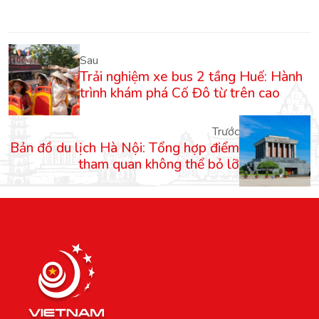
Sau
Trải nghiệm xe bus 2 tầng Huế: Hành
trình khám phá Cố Đô từ trên cao
Trước
Bản đồ du lịch Hà Nội: Tổng hợp điểm
tham quan không thể bỏ lỡ